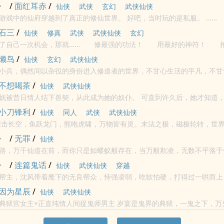
着影？ 为什么武功变成了武术？ 这世界，不需要侠客了吗？
》
/
面红耳赤
/
仙侠
武侠
玄幻
武侠仙侠
穿越了，带着游戏中的仙府穿越到了真正的修仙世界。 好吧，当时玩的是私服。 ……
石三
/
仙侠
修真
武侠
武侠仙侠
玄幻
给了自己一次机会，那就…… 修最强的功法！ 用最好的神符！ 
的佳人！ 把一切正道天才都踩在脚下，否则怎么能体现出...
懒鸟
/
仙侠
玄幻
武侠仙侠
小兵，偶然间以杂役的身份进入修道者的世界，不甘心生活的平凡，不甘
棘重重，我自驭风乘龙，剑啸天下！
不想喝茶
/
仙侠
武侠仙侠
情人结下兽契，从此成为她的奴仆。 可直到许久后，她才知道，女人那时不止
还结下了与她同生共死的生死契。
小刀锋利
/
仙侠
同人
武侠
武侠仙侠
个熟悉的世界，已经变得面目全非。 当神话变成现实，当传说不再神秘，世界无
》
/
无罪
/
仙侠
路，万千仙道在前，而你只是如蝼蚁般存在，当万般欺凌，无数不平落于
奋起而争，不惧生死？
》
/
连篇鬼话
/
仙侠
武侠仙侠
穿越
帮主，沈风带着麾下的无良帮众，恃强凌弱，吃软怕硬，打得过一哄而上
仇，落井下石！
因为星辰
/
仙侠
武侠仙侠
正直纯情人间捉鬼师男主 岁宴是鬼界的典狱，一鬼之下，万鬼之上，最擅
长的是捉拿出逃的恶鬼。 某次捉拿趁机溜出鬼界的恶鬼时，她遇见了一个奇奇怪怪的捉