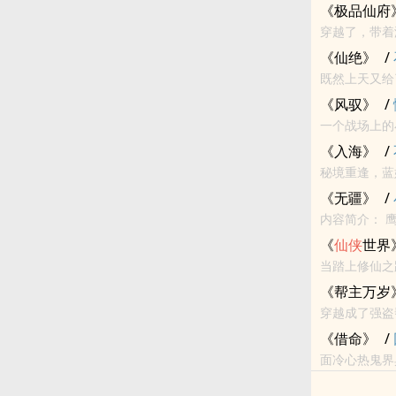
《极品仙府
《仙绝》
/
既然上天又
藏！ 会最美
《风驭》
/
一个战场上的
掌控，任他荆
《入海》
/
秘境重逢，蓝妩被昔日
结下了兽契，
《无疆》
/
内容简介： 鹰击长空，鱼跃龙门，熊咆虎啸，万物皆有灵。末法之极，磁极轮转，世界变迁。曾经那
《
仙侠
世界
当踏上修仙之
隐忍，还是该
《帮主万岁
穿越成了强盗
而散，小人报
《借命》
/
面冷心热鬼界典狱官女主×