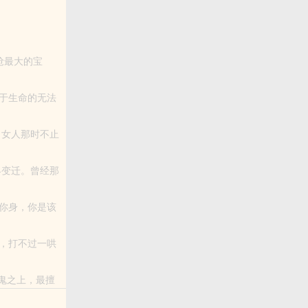
抢最大的宝
于生命的无法
疆，热血永恒。
你身，你是该
，打不过一哄
鬼师。 ...