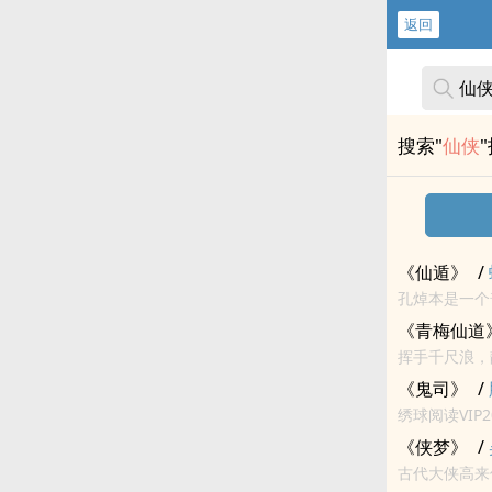
返回
搜索"
仙侠
《仙遁》
/
孔焯本是一个
太高的要求，
《青梅仙道
《鬼司》
/
绣球阅读VIP2022-09-30完结 关键字：
《侠梦》
/
古代大侠高来低去；高者