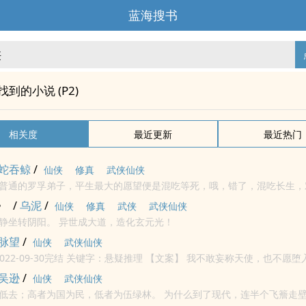
蓝海搜书
"找到的小说 (P2)
相关度
最近更新
最近热门
蛇吞鲸
/
仙侠
修真
武侠仙侠
普通的罗孚弟子，平生最大的愿望便是混吃等死，哦，错了，混吃长生，
岂料一次下山祭祖便得了早已绝传了数万年的正宗巫族修行法...
》
/
乌泥
/
仙侠
修真
武侠
武侠仙侠
挥手千尺浪，静坐转阴阳。 异世成大道，造化玄元光！
脉望
/
仙侠
武侠仙侠
悬疑推理 【文案】 我不敢妄称天使，也不愿堕入地狱，我在
两道门中被一种力量所束缚，恐惧的漩涡，那充斥着未知的一切。 那些...
吴逊
/
仙侠
武侠仙侠
为国为民，低者为伍绿林。 为什么到了现代，连半个飞簷走壁的傢伙都没见