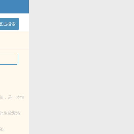
点击搜索
弦，是一本情
阅读.
此生挚爱洛
远。