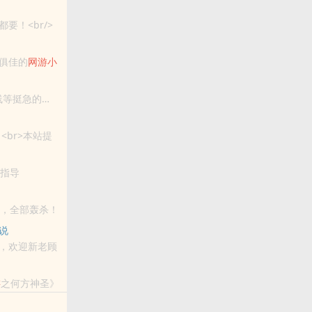
！<br/>
俱佳的
网游
小
线等挺急的…
br>本站提
友推荐哦！
来指导
人，全部轰杀！
说
，欢迎新老顾
游
之何方神圣》