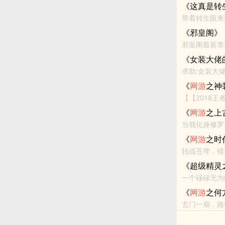
《这真是转
带着转生眼来
<br/>》求
《邪皇阁》
邪皇阁最新章
说
小说
，笔尖
《女装大佬
求助:女装大
《
网游
之神
【【2018
示：各位书友
《
网游
之上
当我化身修罗
《
网游
之时
转战苍穹，错
亲人，再度团
《超级精灵
一个碌碌无为
客前来品尝
《
网游
之何
玄门一扇，路
还不错的话请