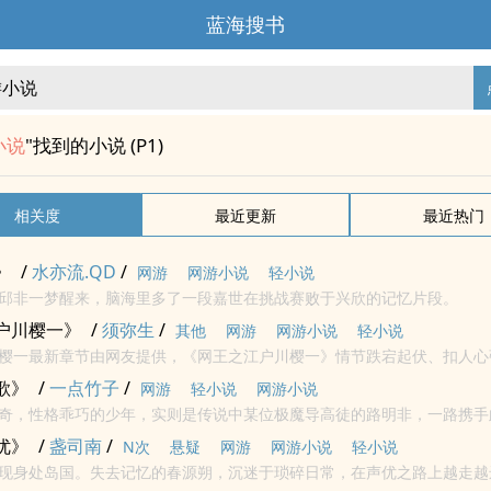
蓝海搜书
小说
"找到的小说 (P1)
相关度
最近更新
最近热门
》
/
水亦流.QD
/
网游
网游小说
轻小说
邱非一梦醒来，脑海里多了一段嘉世在挑战赛败于兴欣的记忆片段。
户川樱一》
/
须弥生
/
其他
网游
网游小说
轻小说
樱一最新章节由网友提供，《网王之江户川樱一》情节跌宕起伏、扣人心
的
网游
小说
小说
，笔尖中文免费提供须弥生最新清爽干净的文字章节在线
歌》
/
一点竹子
/
网游
轻小说
网游小说
奇，性格乖巧的少年，实则是传说中某位极魔导高徒的路明非，一路携手
开启了称霸魔法世界的征程。
优》
/
盏司南
/
N次
悬疑
网游
网游小说
轻小说
现身处岛国。失去记忆的春源朔，沉迷于琐碎日常，在声优之路上越走越