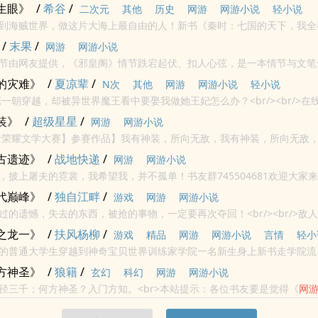
生眼》
/
希谷
/
二次元
其他
历史
网游
网游小说
轻小说
到海贼世界，做这片大海上最自由的人！新书《秦时：七国的天下，我全都要
收藏，求票票
/
末果
/
网游
网游小说
节由网友提供，《邪皇阁》情节跌宕起伏、扣人心弦，是一本情节与文笔
中文免费提供末果最新清爽干净的文字章节在线阅读.
的灾难》
/
夏凉辈
/
N次
其他
网游
网游小说
轻小说
佬一朝穿越，却被异世界魔王看中要娶我做她王妃怎么办？<br/><br/>在
装》
/
超级星星
/
网游
网游小说
王者荣耀文学大赛】参赛作品】我有神装，所向无敌，我有神装，所向无敌，<
要是觉得《
网游
之神装》还不错的话请不要忘记向您QQ群和微博里的朋
古遗迹》
/
战地快递
/
网游
网游小说
，披上屠夫的霓裳，我希望我，并不孤单！书友群745504681欢迎大家
代巅峰》
/
独自江畔
/
游戏
网游
网游小说
过的遗憾，失去的东西，被抢的事物，一定要再次夺回！<br/><br/>敌
圆！
之龙一》
/
扶风杨柳
/
游戏
精品
网游
网游小说
言情
轻小
的普通大学生穿越到神奇宝贝世界训练家学院一名新生身上新书走学院流
方神圣》
/
狼籍
/
玄幻
科幻
网游
网游小说
径三千；何方神圣？入门方知。<br>本站提示：各位书友要是觉得《
网
不要忘记向您QQ群和微博里的朋友推荐哦！