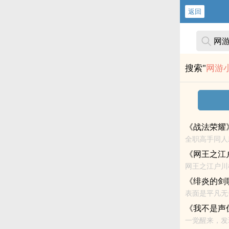
返回
搜索"
网游
《战法荣耀
全职高手同人
《网王之江
网王之江户川
节与文笔俱佳
《绯炎的剑
表面是平凡无
零......
《我不是声
一觉醒来，发