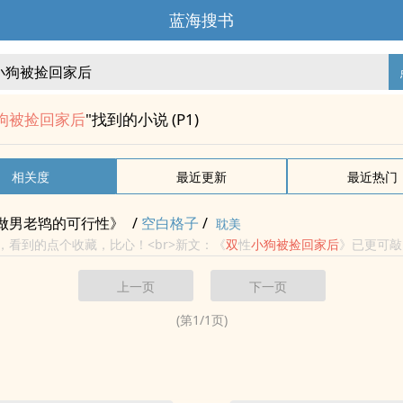
蓝海搜书
小狗被捡回家后
"找到的小说 (P1)
相关度
最近更新
最近热门
做男老鸨的可行性》
/
空白格子
/
耽美
票，看到的点个收藏，比心！<br>新文：《
双
性
小狗
被捡
回家
后
》已更可敲
安是个不太正常的小孩儿，邻居说是被他爸打傻的，祝平安在捡垃圾的途中
上一页
下一页
(第
1
/
1
页)