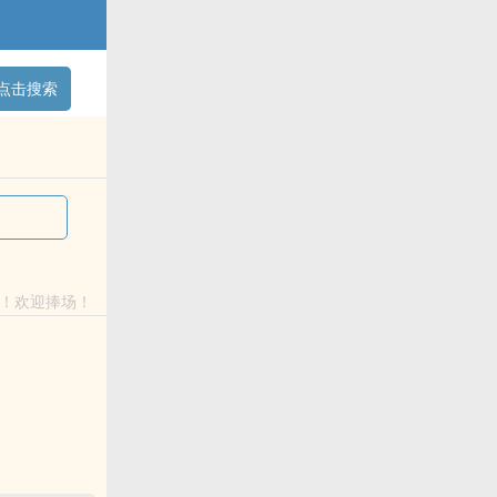
点击搜索
！欢迎捧场！
赞同了这个说