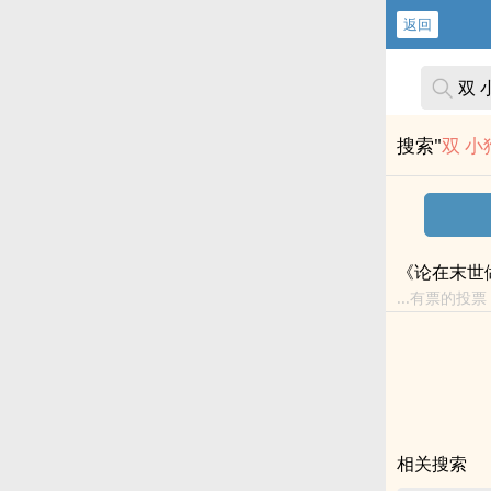
返回
搜索"
双 
《论在末世
...有票的投
<br>祝平
法，不...
相关搜索