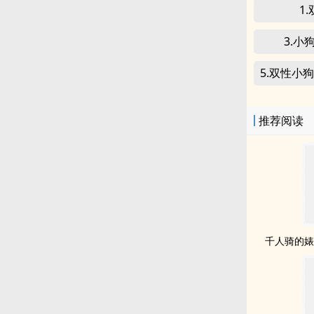
1
3.小
5.双性小
推荐阅读