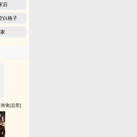
家后
空白格子
回家
挨肏[总受]