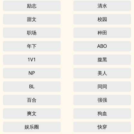
励志
清水
甜文
校园
职场
种田
年下
ABO
1V1
腹黑
NP
美人
BL
同同
百合
强强
爽文
狗血
娱乐圈
快穿