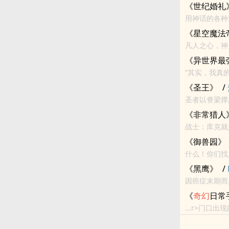
《世纪婚礼
用神话的各种
《星空魔法
凡人之心，神
《异世界最
“其实，我真
《圣王》
/
圣者以脊梁撑
《非常猎人
战士：库克就
人在前面顶着
《御兽园》
什么！你们找人救世不找有
意妄为的狗屁
《黑鹰》
/
因癌症末期而厌世自杀的年老作家， 
雄「黑鹰」。
《
奇幻
日常
...r>门口
<br>这是《