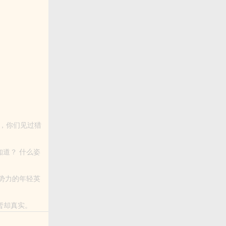
，你们见过猎
暂却真实。
也曾在平凡的一