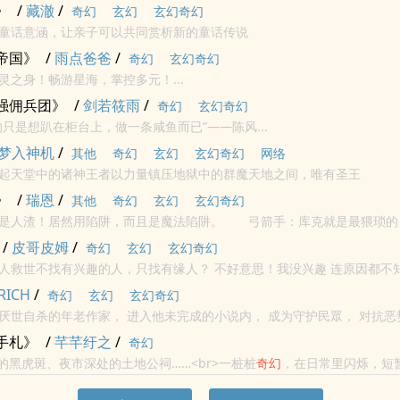
》
/
藏澈
/
奇幻
玄幻
玄幻奇幻
童话意涵，让亲子可以共同赏析新的童话传说
帝国》
/
雨点爸爸
/
奇幻
玄幻奇幻
灵之身！畅游星海，掌控多元！...
强佣兵团》
/
剑若筱雨
/
奇幻
玄幻奇幻
的只是想趴在柜台上，做一条咸鱼而已”——陈风...
梦入神机
/
其他
奇幻
玄幻
玄幻奇幻
网络
起天堂中的诸神王者以力量镇压地狱中的群魔天地之间，唯有圣王
》
/
瑞恩
/
其他
奇幻
玄幻
玄幻奇幻
是人渣！居然用陷阱，而且是魔法陷阱。 弓箭手：库克就是最猥琐的
，宠物在后面偷袭么？ 盗贼：天啦，你是说库克那个混蛋...
/
皮哥皮姆
/
奇幻
玄幻
玄幻奇幻
兴趣的人，只找有缘人？ 不好意思！我没兴趣 连原因都不知道？ 什么姿
神嘛！
RICH
/
奇幻
玄幻
玄幻奇幻
进入他未完成的小说内， 成为守护民眾， 对抗恶势力的年轻英
手札》
/
芊芊纡之
/
奇幻
出现的黑虎斑、夜市深处的土地公祠……<br>一桩桩
奇幻
，在日常里闪烁，短
奇幻
日常手札》。<br>翻开它，就像翻开生活的另一面。<br>也许，你