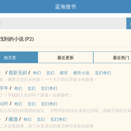
蓝海搜书
"找到的小说 (P2)
相关度
最近更新
最近热门
》
/
孤影无斜
/
奇幻
玄幻
都市
都市小说
玄幻奇幻
客，哪里才是归乡的路！一个为了回去而奋斗的故事！
宇牛
/
奇幻
玄幻
玄幻奇幻
了？平稳的人生好吗？跟着一起探险吧！
沁叶
/
奇幻
玄幻
玄幻奇幻
秘宝。 乡野间的谣传从未有过停歇，残破不堪的古籍仅留下隻字片
参天的林木死守着一方天地。人类也好、妖怪也罢，只要生活在那里都能过着幸福
》
/
藏澈
/
奇幻
玄幻
玄幻奇幻
二本连贯故事，讲了许多混合的童话神话等新的故事