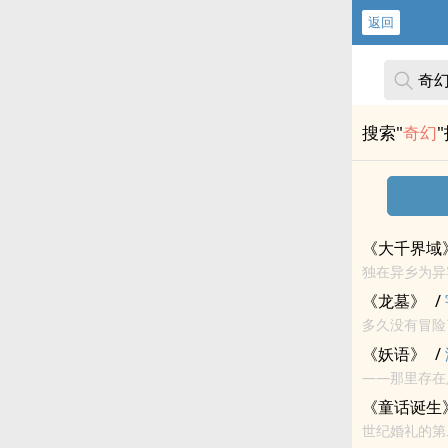
返回
搜索"
奇幻
《大千界域
独在异乡为异
《龙墓》
/
多久没有冒险
《妖语》
/
——那里存在足以实现任何愿望的
语。 「
《童话诞生
世纪婚礼的第