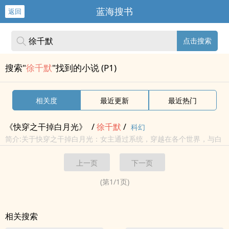
蓝海搜书
返回
点击搜索
搜索"
徐千默
"找到的小说 (P1)
相关度
最近更新
最近热门
《快穿之干掉白月光》
/
徐
千默
/
科幻
简介:关于快穿之干掉白月光：女主通过系统，穿越在各个世界，与白
月光进行较量，攻略心有白月光的男主。男主:虽然你很好，但是我还
上一页
下一页
是心有白月光……白月光:我才发现，原来他这么喜欢我。秦珂:没关
系，我...
(第
1
/
1
页)
相关搜索