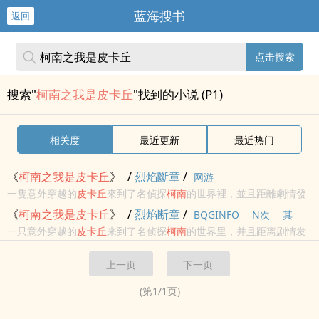
蓝海搜书
返回
点击搜索
搜索"
柯南之我是皮卡丘
"找到的小说 (P1)
相关度
最近更新
最近热门
《
柯南
之
我是
皮
卡丘
》
/
烈焰斷章
/
网游
一隻意外穿越的
皮
卡丘
來到了名偵探
柯南
的世界裡，並且距離劇情發
生的年代，差了六百年。 趁這六百年的時間，先努力變成人類再說
《
柯南
之
我是
皮
卡丘
》
/
烈焰断章
/
BQGINFO
N次
其
吧！ 至於在這個過程之中會發生什麼事情，那就不是他可以預料的...
一只意外穿越的
皮
卡丘
来到了名侦探
柯南
的世界里，并且距离剧情发
他
历史
网游
言情
轻小说
生的年代，差了六百年。 趁这六百年的时间，先努力变成人类再说
上一页
下一页
吧！ 至于在这个过程之中会发生什么事情，那就不是他可以预料的...
(第
1
/
1
页)