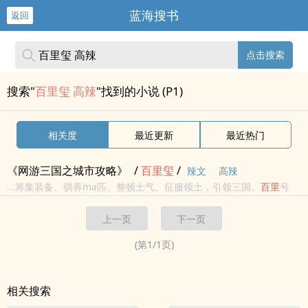
蓝海搜书
返回
点击搜索
搜索"
百里玺 高辣
"找到的小说 (P1)
相关度
最近更新
最近热门
《网游三国之城市攻略》
/
百里
玺
/
辣文
高辣
...筹集装备、驯养ma匹、整顿士气、征服领土，引领三国。
百里
号
群：（感谢－緥。提供）
百里
号群：（感谢雨中的呼xi提供）
百里
号
上一页
下一页
群：（感谢小黑提供）
百里
号群：（感谢夜se狂舞提供）
百里
群：
（感谢...
(第
1
/
1
页)
相关搜索