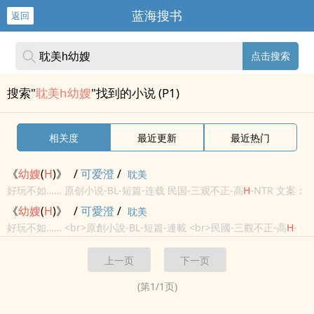
蓝海搜书
返回
点击搜索
搜索"
耽美h幼嫂
"找到的小说 (P1)
相关度
最近更新
最近热门
《
幼嫂
(
H
)》
/
可爱澄
/
耽美
好玩不如…… 原创小说-BL-短篇-连载 民国-三观不正-高
H
-NTR 文案：
好吃不如饺子，好玩不如小嫂子
《
幼嫂
(
H
)》
/
可愛澄
/
耽美
好玩不如…… <br>原創小說-BL-短篇-連載 <br>民國-三觀不正-高
H
-
NTR <br><br>文案：好吃不如餃子，好玩不如小嫂子
上一页
下一页
(第
1
/
1
页)