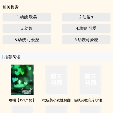
相关搜索
1.幼嫂 耽美
2.幼嫂h
3.幼嫂
4.幼嫂 可爱
5.幼嫂 可爱澄
6.幼嫂可爱澄
推荐阅读
吞咽【1v1产奶】
把貌美小双性肏翻
催眠调教高冷双性美人室友