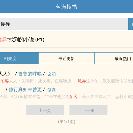
蓝海搜书
诡异
"找到的小说 (P1)
相关度
最近更新
最近热门
大人》
/
鲁鲁的呼唤
/
玄幻
我
陌客
大人：尖嚎街、死灵树、血腥诊所……
诡异
这个词，散发着致命又恐
、炽光猎枪……蒸汽呜呜作响，机械齿轮永不停歇。这是一段关于隐匿在
》
/
修行真知未曾更
/
修真
...
...坐观浊世圣贤谱，钓取琼楼道果筵。” “今在他乡为
陌客
，苟于异世度流年。怎料小说
群魔论我愆。”此方异世，道法隐秘，神诡暗伏，几如聊斋。 南奕穿越至此
上一页
下一页
(第
1
/
1
页)