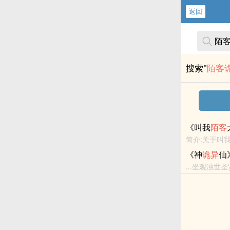
返回
搜索"
陌客
《叫我
陌客
简介:关于叫
银弹、干扰机
《神
诡异
仙
哨兵的秘辛。这