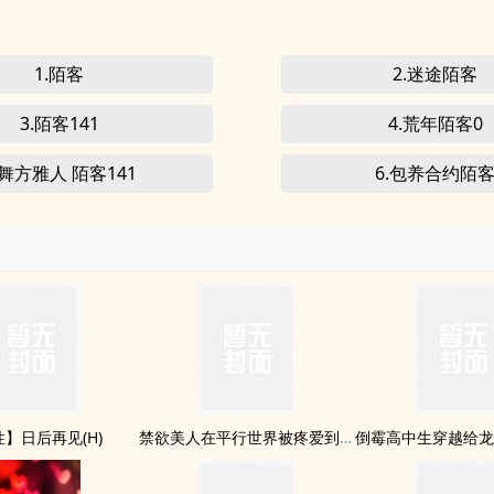
1.陌客
2.迷途陌客
3.陌客141
4.荒年陌客0
.舞方雅人 陌客141
6.包养合约陌
】日后再见(H)
禁欲美人在平行世界被疼爱到哭啼啼
倒霉高中生穿越给