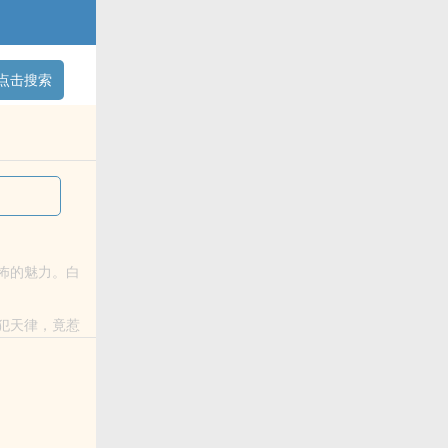
点击搜索
怖的魅力。白
黑暗中的光明
犯天律，竟惹
，本想苟在凡间慢...