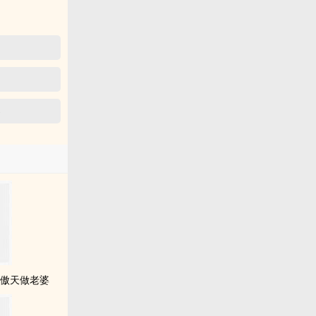
客
龙傲天做老婆