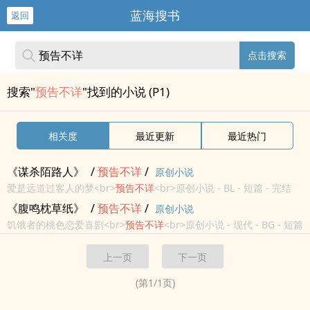
蓝海搜书
返回
点击搜索
搜索"
预告不详
"找到的小说 (P1)
相关度
最近更新
最近热门
《谋杀陌路人》
/
预告
不详
/
原创小说
爱是远道过客人的梦<br>
预告
不详
<br>原创小说 - BL - 短篇 - 完结
<br>
《腹鸣枕草纸》
/
预告
不详
/
原创小说
饥饿者的桃色恋爱喜剧<br>
预告
不详
<br>原创小说 - 现代 - BG - 短篇
<br>完结<br>
上一页
下一页
(第
1
/
1
页)