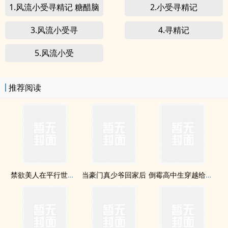
1.风流小受寻精记 糖醋脑
2.小受寻精记
袋
3.风流小受寻
4.寻精记
5.风流小受
推荐阅读
禁欲美人在平行世界被疼爱到哭啼啼
当豪门真少爷回家后
倒霉高中生穿越给龙傲天做老婆