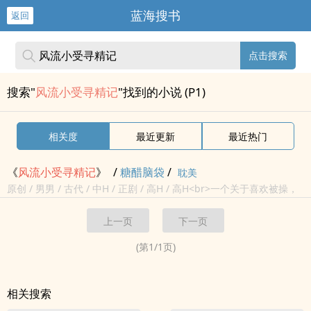
蓝海搜书
返回
点击搜索
搜索"
风流小受寻精记
"找到的小说 (P1)
相关度
最近更新
最近热门
《
风流
小受
寻
精记
》
/
糖醋脑袋
/
耽美
原创 / 男男 / 古代 / 中H / 正剧 / 高H / 高H<br>一个关于喜欢被操，
<br>最后却被三个男人吃定的浪荡
小受
故事～<br>
上一页
下一页
(第
1
/
1
页)
相关搜索