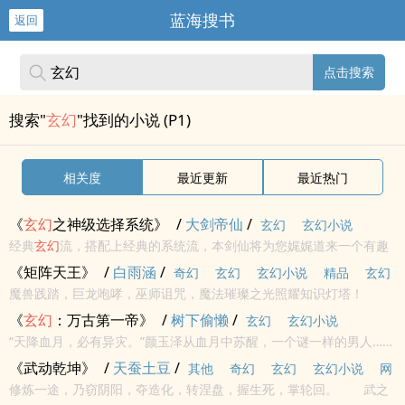
蓝海搜书
返回
点击搜索
搜索"
玄幻
"找到的小说 (P1)
相关度
最近更新
最近热门
《
玄幻
之神级选择系统》
/
大剑帝仙
/
玄幻
玄幻小说
经典
玄幻
流，搭配上经典的系统流，本剑仙将为您娓娓道来一个有趣
的故事。<br/><br/>初入
玄幻
，进入宗门，遭遇各种危机，打破常规
《矩阵天王》
/
白雨涵
/
奇幻
玄幻
玄幻小说
精品
玄幻
套路，热血重现
魔兽践踏，巨龙咆哮，巫师诅咒，魔法璀璨之光照耀知识灯塔！
奇幻
《
玄幻
：万古第一帝》
/
树下偷懒
/
玄幻
玄幻小说
“天降血月，必有异灾。”颜玉泽从血月中苏醒，一个谜一样的男人……
《武动乾坤》
/
天蚕土豆
/
其他
奇幻
玄幻
玄幻小说
网
修炼一途，乃窃阴阳，夺造化，转涅盘，握生死，掌轮回。 武之
络
玄幻奇幻