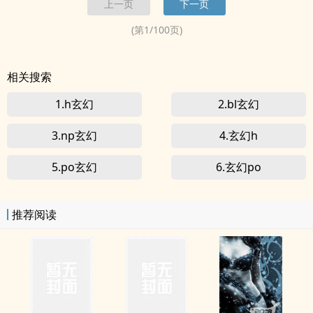
上一页
下一页
辱的残苟政策，默默的休养生息……无数亿年后，一个默默无闻的人类
高手飞升上...
(第
1
/
100
页)
相关搜索
1.h玄幻
2.bl玄幻
3.np玄幻
4.玄幻h
5.po玄幻
6.玄幻po
推荐阅读