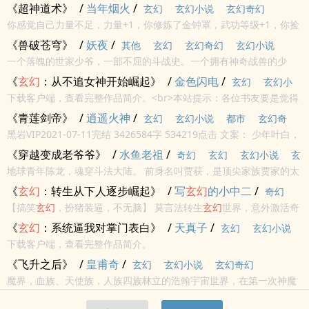
极，破苍穹，动乾坤！
《超神道术》
/
当年烟火
/
玄幻
玄幻小说
玄幻奇幻
你感觉自己力量不足，力量+1，你修炼了金钟罩，武功等级+1，你捡
到了一本道经，悟性+1，你的对手力大无穷，金钟罩大圆满，你将金
《兽破苍穹》
/
妖夜
/
其他
玄幻
玄幻奇幻
玄幻小说
钟罩，铁布衫，十三横练全部+...
一个落魄的世家少爷，一部不屈的斗战史。一个拥有神奇战兽的少
年，不屈于命运，一步步踏上巅峰，与天抗争，天又有什么资格跟我
《
玄幻
：从不追女神开始崛起》
/
金色闪电
/
玄幻
玄幻小
争？...
下载客户端，查看完整作品简介。<br>本站提示：各位书友要是觉得
说
《
玄幻
：从不追女神开始崛起》还不错的话请不要忘记向您QQ群和微
《青莲剑帝》
/
逍遥火神
/
玄幻
玄幻小说
都市
玄幻奇
博里的朋友推荐哦！
黑岩VIP2021-07-11完结 3426584字 534219点击 文案： 少年叶白，
幻
逆境之中崛起。 登天路，逆苍穹，成就绝世剑帝！ 一剑出，焚天地，
《穿越变成老爷爷》
/
水鱼老祖
/
奇幻
玄幻
玄幻小说
玄
荡九幽...
地球青年陈龙，魂穿斗法大陆。 前身名叫贾获，是顶尖家族贾家的太
幻奇幻
上长老……
《
玄幻
：转生从下人逐步崛起》
/
写
玄幻
的小中二
/
奇幻
【搞笑
玄幻
，扮猪装逼，不无脑】 莫言法转生
玄幻
世界，意外激活奇
玄幻
玄幻小说
葩系统，升级不加属性，任务全是装逼，并且一个比一个坑爹，他在
《
玄幻
：系统逼我对掌门表白》
/
天真子
/
玄幻
玄幻小说
完成任务的同时，话痨系统还一直在耳边吐槽，莫言法无奈，只能一
下载客户端，查看完整作品简介。
边与...
《飞升之后》
/
皇甫奇
/
玄幻
玄幻小说
玄幻奇幻
魔界，血族、天使族，人族四族林立的浩翰宇宙世界，在第一次神魔
之战后，人类战败，在太古签订耻辱的《太古协议》。人类开始了屈