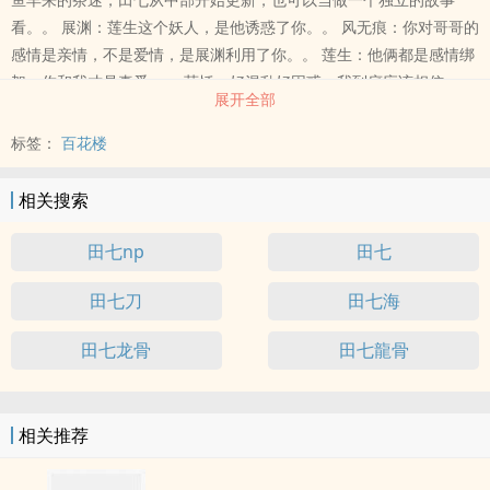
看。。 展渊：莲生这个妖人，是他诱惑了你。。 风无痕：你对哥哥的
感情是亲情，不是爱情，是展渊利用了你。。 莲生：他俩都是感情绑
架，你和我才是真爱。。 莫恬：好混乱好困惑，我到底应该相信
展开全部
谁？。 各位书友要是觉得《田七（np）》还不错的话请不要忘记向您
QQ群和微博里的朋友推荐哦！。
标签：
百花楼
相关搜索
田七np
田七
田七刀
田七海
田七龙骨
田七龍骨
相关推荐