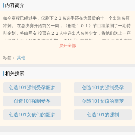
内容简介
如今赛程已经过半，仅剩下２２名选手还在为最后的十一个出道名额
冲刺。 在总决赛开始前的一周，《创造１０１》节目组策划了一期特
别企划，将由网友 投票在２２人中选出八名美少女，将她们送上一座
太平洋上无人的孤岛进行为期 一周的「生存挑战」。 噱头虽是生存挑
展开全部
战，但实际上节目组会在岛上非常显眼的位置放置一些食物 卡，通过
卡片上的指示寻找到可以度过一周的食物。最终，等到少女们回来，
标签：
其他
节 目组会把她们身上的配置的小型摄像头录下的视频剪辑成一版特别
节目。
相关搜索
创造101强制受孕噩梦
创造101的强制受孕
创造101强制受孕
创造101女孩的噩梦
创造101女孩们的噩梦
创造101的强制