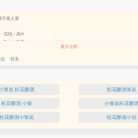
瞎子美人受
- 完结 - 高H
- 年上 - 中篇
展开全部
醉不自知”
小说
耽美
的酸酸甜甜的故事。
小箐岚 松花酿酒
松花酿酒箐岚
松花酿酒 小箐
小箐岚松花酿
松花酿酒小箐岚
松花酿酒小说