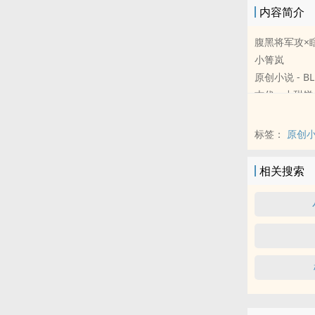
内容简介
腹黑将军攻×
小箐岚
原创小说 - BL 
古代 - 小甜饼 
“松花酿酒，
萧珩×谢忱
标签：
原创
一个先做后爱
相关搜索