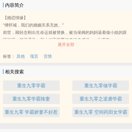
内容简介
【婚恋情缘】
“傅怀城，我们的婚姻关系无效。”
前世，顾轻念刚出生命运就被替换，被当保姆的妈妈逼着做小姐的跟
班丫环，被逼退学，和小姐不想要的未婚夫成婚...一生凄惨。
展开全部
重生后，顾轻念申请婚姻无效，重回校园开始学霸之路
找回自己的身份，顾轻念一路昂首向前。
标签：
其他
现言
言情
现言新书《重生后我成了自己的情敌》已发布；
现言完结文一：《重生之萌娃娇妻向前冲》；
相关搜索
重生九零学霸
重生九零做学霸
重生九零学霸辣妻
重生九零之逆袭学霸
重生九零 学霸娇妻不好惹
重生九零 空间药田女学霸