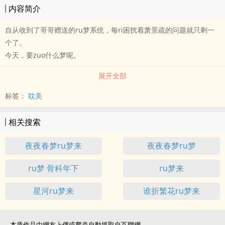
内容简介
自从收到了哥哥赠送的ru梦系统，每ri困扰着萧景疏的问题就只剩一
个了。
今天，要zuo什么梦呢。
————
展开全部
CP：萧景疏x萧长忆。
发出后才知dao不能编辑……
标签：
耽美
申请删除第一次发出的那章了，不知dao啥时候才能删。
虽然发文第一天就这样无限期断更不太好，但是……为了彩dan考虑，
相关搜索
开放修文权限前就先不更新了，请见谅_（:з」∠）_
夜夜春梦ru梦来
夜夜春梦ru梦
ru梦 骨科年下
ru梦来
星河ru梦来
谁折繁花ru梦来
本质作品由網友上傳或爬蟲自動抓取自互聯網。