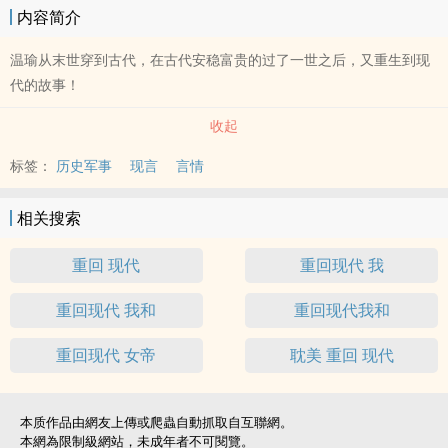
内容简介
温瑜从末世穿到古代，在古代安稳富贵的过了一世之后，又重生到现
代的故事！
收起
标签：
历史军事
现言
言情
相关搜索
重回 现代
重回现代 我
重回现代 我和
重回现代我和
重回现代 女帝
耽美 重回 现代
本质作品由網友上傳或爬蟲自動抓取自互聯網。
本網為限制級網站，未成年者不可閱覽。