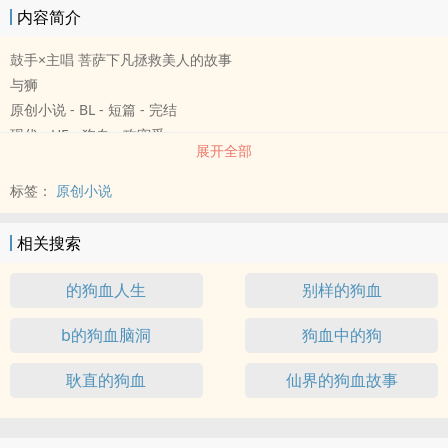
内容简介
鼓手×主唱 菩萨下凡拯救美人的故事
与狮
原创小说 - BL - 短篇 - 完结
现代 - HE - 狗血 - 攻宠受
展开全部
标签：
原创小说
相关搜索
的狗血人生
别样的狗血
b的狗血脑洞
狗血中的狗
耿直的狗血
仙界的狗血故事