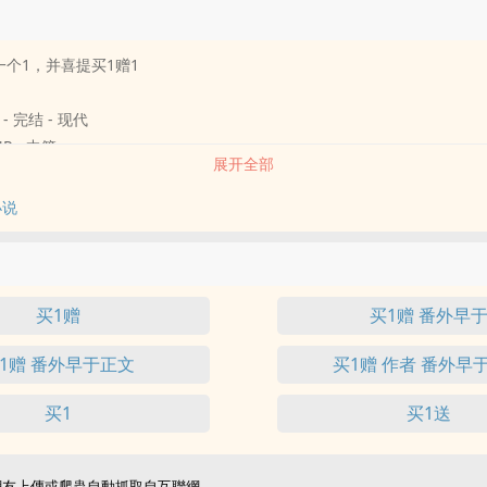
一个1，并喜提买1赠1
 - 完结 - 现代
NP - 中篇
展开全部
两受（有临时双插）排列组合的等边四角。
板含羞草攻）&梁渐松（大胸健美爱哭包攻）X白明华（作者不会形容受）
小说
受）
！！
买1赠
买1赠 番外早
1赠 番外早于正文
买1赠 作者 番外早
买1
买1送
網友上傳或爬蟲自動抓取自互聯網。