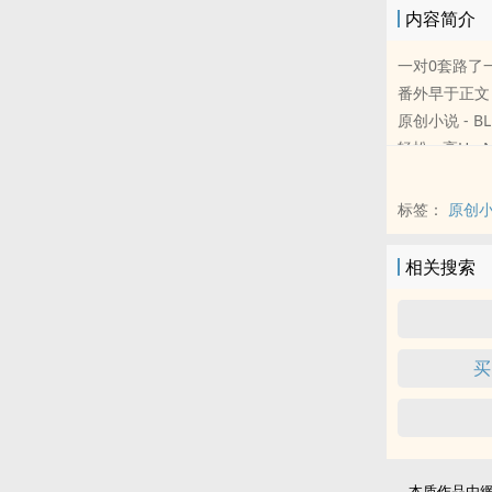
内容简介
一对0套路了
番外早于正文
原创小说 - BL
轻松 - 高H - 
2V2.两攻
付煦（冷漠老
标签：
原创
比花娇天生神
正文已完结！
相关搜索
买
本质作品由