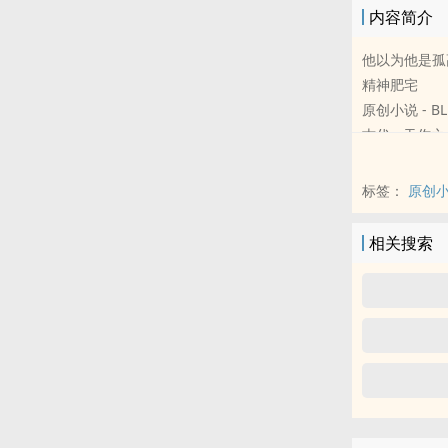
内容简介
他以为他是孤
精神肥宅
原创小说 - BL
古代 - 天作之
夏夜风起，阿
有传言说
标签：
原创
书院里最清高
是贵人的妾
相关搜索
年下口嫌体直