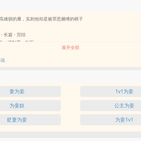
高难驯的雁，实则他却是被罪恶捆缚的棋子
 - 长篇 - 完结
合 - 强制爱 - 年下
展开全部
宅回来啦！
小说
的夫子
王爷攻X清冷温柔的教书先生受
妻为妾
1v1为妾
为妾奴
公主为妾
贬妻为妾
为妾1v1