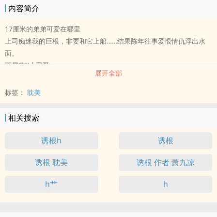
内容简介
17厘米的弟弟可爱在哪里
上司痴迷我的巨根，非要和它上船……结果陈年往事爱恨情仇浮出水
面。
下属攻X上司受
展开全部
标签：
耽美
相关搜索
诱根h
诱根
诱根 耽美
诱根 作者 萧九凉
h艹
h️