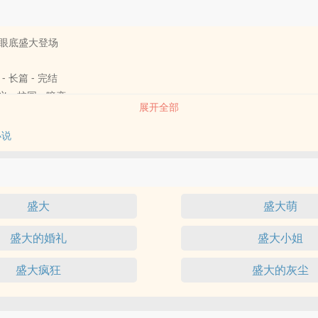
眼底盛大登场
 - 长篇 - 完结
 - 校园 - 暗恋
展开全部
，程荔会格外注意和季边呈的互动与对视，就这样吧，只要不直视深渊，
疏离与忽视像是欲盖弥彰的拙劣戏码......
小说
会，台上的人在聚光灯下高亢的朗诵着诗文，隐匿在台下的人却思绪万千
ere sighs,the deeper for suppression
息，因压抑而更深邃”
lances,sweeter for the theft
盛大
盛大萌
一瞥，因偷觎而更甜美
盛大的婚礼
盛大小姐
blushes,though for no transgression.
羞红，尽管不是出于犯罪
盛大疯狂
盛大的灰尘
荔的手不让他逃离，台上朗诵一句，在程荔耳边翻译一句，低沉的嗓音隐
也战胜不了理性的克制，积压已久的炽热冲出胸膛，程荔正视着季边呈，