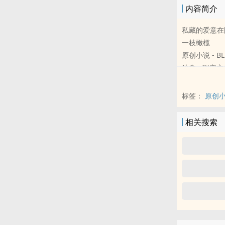
内容简介
私藏的爱意在
一枝橄榄
原创小说 - BL
治愈 - 现实主义
不知从何时起
在，逐渐刻意的
标签：
原创
后来的元旦晚
Then there w
相关搜索
“于是就有叹
And stolen g
“还有偷偷的
And burning 
还有火一般的
......
季边呈拽着程
际……隐忍再