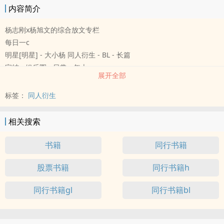
内容简介
杨志刚x杨旭文的综合放文专栏
每日一c
明星[明星] - 大小杨 同人衍生 - BL - 长篇
完结 - 娱乐圈 - 日常 - 年上
展开全部
我想了想还是开设一个综合书籍
这里是杨志刚（攻）x杨旭文（受）同人文
标签：
同人衍生
有我自己约稿（会标明）、自己写的（会标明）
相关搜索
书籍
同行书籍
股票书籍
同行书籍h
同行书籍gl
同行书籍bl