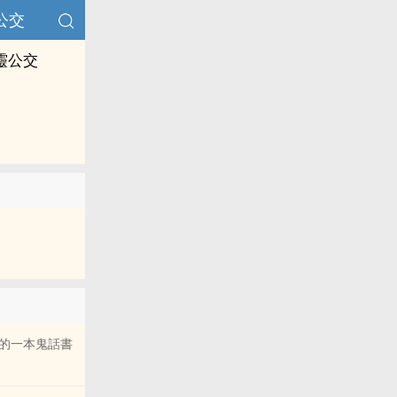
公交
靈公交
的一本鬼話書