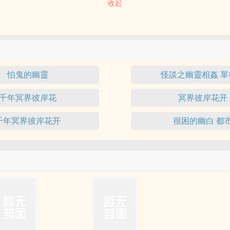
收起
怕鬼的幽靈
怪談之幽靈相姦 單
千年冥界彼岸花
冥界彼岸花开
千年冥界彼岸花开
很困的幽白 都