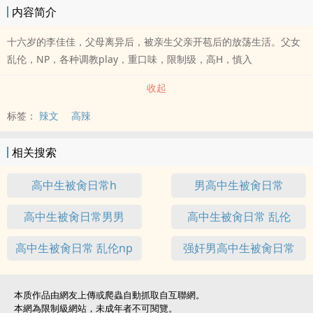
内容简介
十六岁的李佳佳，父母离异后，被亲生父亲开苞后的放荡生活。父女
乱伦，NP，各种调教play，重口味，限制级，高H，慎入
收起
标签：
辣文
高辣
相关搜索
高中生被肏日常h
男高中生被肏日常
高中生被肏日常男男
高中生被肏日常 乱伦
高中生被肏日常 乱伦np
强奸男高中生被肏日常
本质作品由網友上傳或爬蟲自動抓取自互聯網。
本網為限制級網站，未成年者不可閱覽。