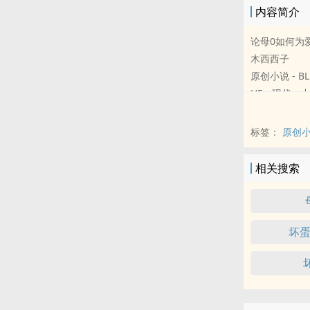
内容简介
论母0如何为
木西西子
原创小说 - BL
HE - 现代 -
中篇
“母1不是1嘛
标签：
原创
母0如何变成
且听张有才讲
相关搜索
坏蛋