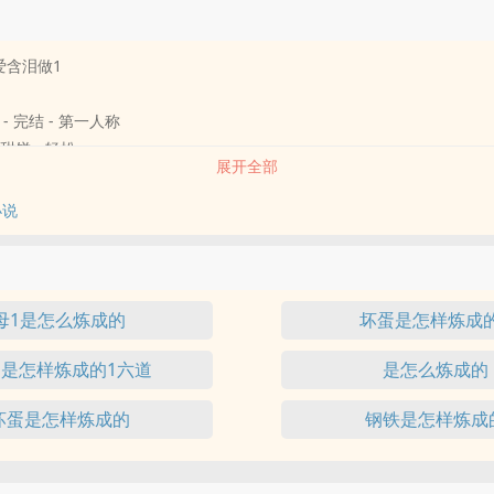
爱含泪做1
 - 完结 - 第一人称
 小甜饼 - 轻松
展开全部
！！！”
小说
母1。
述他含泪做1的悲痛故事。
母1是怎么炼成的
坏蛋是怎样炼成的
是怎样炼成的1六道
是怎么炼成的
坏蛋是怎样炼成的
钢铁是怎样炼成