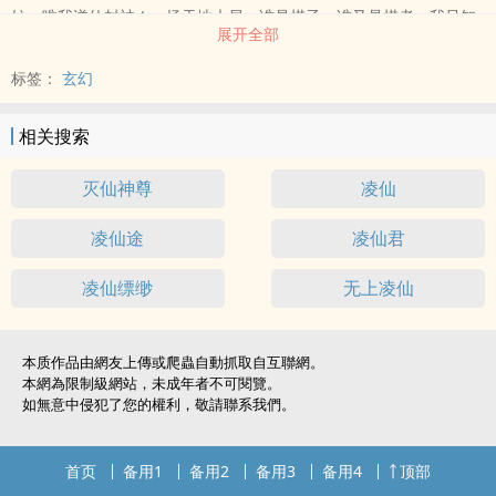
妨，唯我逆仙封神！一场天地大局，谁是棋子，谁又是棋者，我只知
展开全部
道，我命由我不由天！修几世仙，炼几世缘，世道为何大变！五百年
的血债，是棋子，是计谋，是恨，是爱，还是...
标签：
玄幻
相关搜索
灭仙神尊
凌仙
凌仙途
凌仙君
凌仙缥缈
无上凌仙
本质作品由網友上傳或爬蟲自動抓取自互聯網。
本網為限制級網站，未成年者不可閱覽。
如無意中侵犯了您的權利，敬請聯系我們。
首页
备用1
备用2
备用3
备用4
顶部