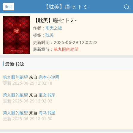
【耽美】瞳-ヒトミ-
返回
【耽美】瞳-ヒトミ-
作者：
雨天之後
标签：
耽美
2025-06-29 12:02:22
更新时间：
最新章节：
第九眼的絕望
最新书源
第九眼的絕望
来自
完本小说网
更新 2025-06-29 12:02:18
第九眼的絕望
来自
宝文书库
更新 2025-06-29 12:02:02
第九眼的絕望
来自
海马书屋
更新 2025-06-29 12:01:50