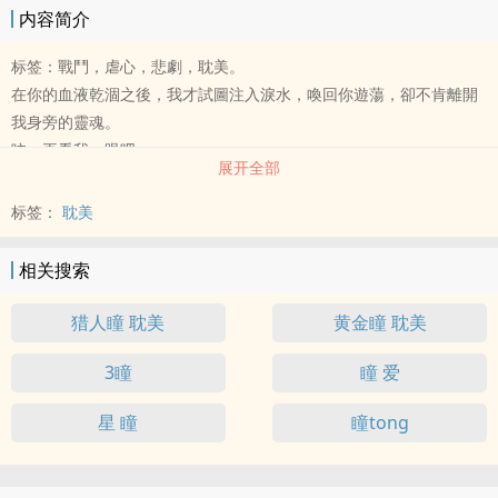
内容简介
标签：戰鬥，虐心，悲劇，耽美。
在你的血液乾涸之後，我才試圖注入淚水，喚回你遊蕩，卻不肯離開
我身旁的靈魂。
吶，再看我一眼吧。
展开全部
至少讓我再次，注視著你眼神深處吧。
标签：
耽美
相关搜索
猎人瞳 耽美
黄金瞳 耽美
3瞳
瞳 爱
星 瞳
瞳tong