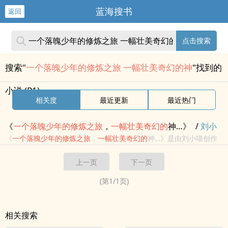
蓝海搜书
返回
点击搜索
搜索"
一个落魄少年的修炼之旅 一幅壮美奇幻的神
"找到的
小说 (P1)
相关度
最近更新
最近热门
《
一个
落魄
少年
的
修炼
之旅
，
一幅
壮美
奇幻
的
神…》
/
刘小
喵
/
《
一个
落魄
少年
的
修炼
之旅
，
一幅
壮美
奇幻
的
神…》是由刘小喵创作
奇幻
的
一本
奇幻
书籍。
上一页
下一页
(第
1
/
1
页)
相关搜索