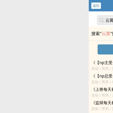
返回
搜索"
云冀
《【np主
原创 / 男男 
努力找到了工
《【np总
原创 / 男男 
一些常人难见
《上将每天
原创 / 男男 
是将军身为OM
《监狱每天
原创 / 男男 