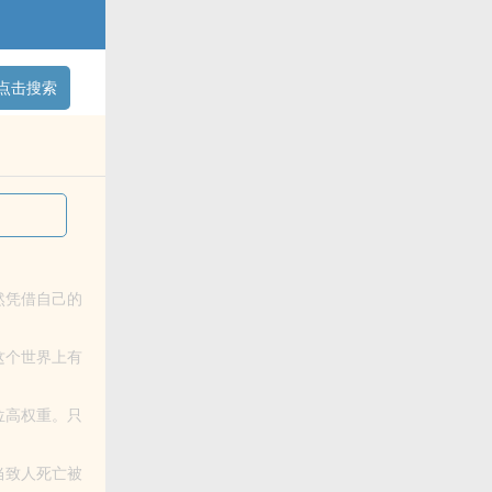
点击搜索
后居然凭借自己的
作。这个世界上有
赫，位高权重。只
卫过当致人死亡被