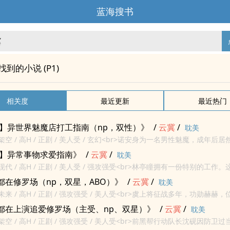
蓝海搜书
"找到的小说 (P1)
相关度
最近更新
最近热门
受】异世界魅魔店打工指南（np，双性）》
/
云冀
/
耽美
/ 架空 / 高H / 正剧 / 美人受 / 玄幻<br>诺安身为一名男性魅魔，成年
作，成为了魅魔族里远近闻名的争气魔。<br>只是这份工作在其他种...
受】异常事物求爱指南》
/
云冀
/
耽美
/ 现代 / 高H / 正剧 / 美人受 / 强攻强受<br>林亭瞳拥有一份特别的工
的隐秘地带，会因为种种原因滋生出“奇异”，而林亭瞳的工作就是处理...
都在修罗场（np，双星，ABO）》
/
云冀
/
耽美
/ 未来 / 高H / 正剧 / 强攻强受 / 美人受<br>虞上将征战多年，功勋赫
EGA，一直未有婚配。帝国皇帝便“好心”为他分配了一名ALPH...
都在上演追爱修罗场（主受、np、双星）》
/
云冀
/
耽美
/ 架空 / 高H / 正剧 / 强攻强受 / 美人受<br>前黑帮行动队长沈砚因防