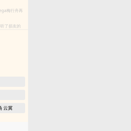
mega梅行舟再
是听了损友的
.
场 云冀