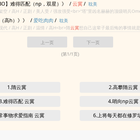
个月的有期徒刑，押送至斯提吉安监狱服刑。<br>但他的身体，和其...
BO】难得匹配（np，双星）》
/
云冀
/
耽美
/ 架空 / 高H / 正剧 / 美人受 / 强攻强受<br>“塔”里凶名赫赫的顶级哨兵O
，可是在他上一次结合热期间打断结合对象三根肋骨的“伟绩”下...
g（高h）》》
/
爱吃肉肉
/
耽美
现代 / 高H / 正剧 / 温情 / 高H<br>隋
云冀
想自己这辈子最后悔的事情就
相恋了六年的女友分手后答应了一个女孩子的追求，却没有想到自己的人..
上一页
下一页
(第
1
/
1
页)
1.隋云冀
2.高攀隋云冀
3.难得匹配 云冀
4.哨向np云冀
异常事物求爱指南 云冀
6.上将每天都在修罗