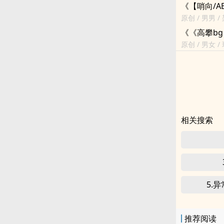
判处三年零五
《【哨向/A
原创 / 男男 
次进入结合热
《《高攀b
原创 / 男女 / 
话，在和自己
相关搜索
5.
推荐阅读