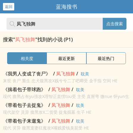
蓝海搜书
返回
点击搜索
搜索"
凤飞独舞
"找到的小说 (P1)
相关度
最近更新
最近热门
《我男人变成了丧尸》
/
凤飞
独舞
/
耽美
末世 丧尸 重生 忠犬腹黑攻X贱兮兮二了吧唧受 金手指 空间 HE
《揣着包子带球跑》
/
凤飞
独舞
/
耽美
现代 腹黑占有yu强攻X理智正直愣tou受 主受 直掰弯 微nue 怀yun生
子 HE
《带着包子去捉鬼》
/
凤飞
独舞
/
耽美
现代架空 灵异 腹黑攻X二货受 捉鬼掘墓 生子 HE
《带着包子来遛鬼》
/
凤飞
独舞
/
耽美
现代 灵异 腹黑宠妻狂魔攻X嘴贱爱钱臭屁受 HE