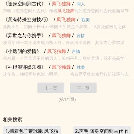
《随身空间到古代》
/
凤飞
独舞
/
同人
声明《随身空间到古代》作者
凤飞
独舞
写的随身空间到古代最新章节
小说在线阅读，实时同步更新随身空间到古代最新章节，书友所发表
《我有特殊捉鬼技巧》
/
凤飞
独舞
/
耽美
的随身空间到古代最新章节评论，并不代表书河小说网赞同随身空间
孤阴不生，独阳不长<br>林阳天生就是个异类，18岁觉醒极阴之体，
到古代最新章...
人生陷入了前所未有的境地，竟然要靠吸收阴气才能存活……<br>于
《异世之与你携手》
/
凤飞
独舞
/
言情
是他成了让众鬼闻风丧胆的……<br><br>林阳捉住一个鬼：你...
凌晨穿到一本小说里成为寒天月，外表清冷高傲，其实内心柔软温
柔，只想要好好生活，远离主角，奈何......<br> 御辰风，御家二少
《小透明的爱情》
/
凤飞
独舞
/
言情
爷，书中的主角，遇到寒天月是他一生最庆幸的事<br> ...
张然是一个再普通不过的男人，长相平凡，身材普通，既不是高学
历，也没有富裕的家庭，甚至，他还有点社交恐惧症......<br> 但是他
《神棍混迹娱乐圈》
/
凤飞
独舞
/
耽美
也是个不普通的男人，怎么说呢......他性向异于常人...
这年头，神棍竟然也能当明星。 修真界至尊鬼修乔行伍被逼与人
同归于尽，竟机缘巧合下来到几千年后的现世影视城中，身魂俱损的
上一页
下一页
乔行伍为解决温饱问题，不得不努力挣钱养活自己。 一边演戏挣
钱，一边还要...
(第
1
/
1
页)
相关搜索
1.揣着包子带球跑 凤飞独
2.声明 随身空间到古代 作