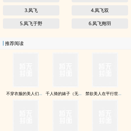
舞
者凤飞独舞写的
3.凤飞
4.凤飞双
5.凤飞于野
6.凤飞翙羽
推荐阅读
不穿衣服的美人们（np）
千人骑的婊子（无节操np纯肉文）
禁欲美人在平行世界被疼爱到哭啼啼