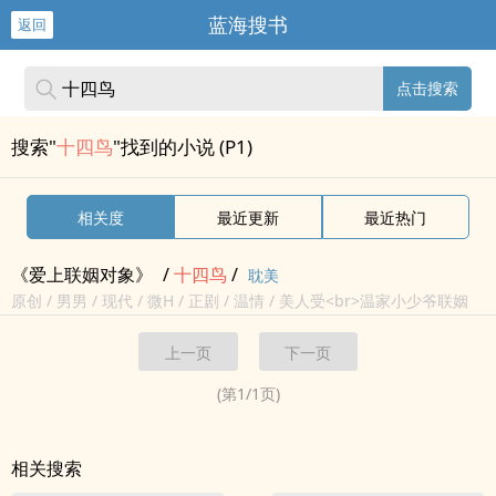
蓝海搜书
返回
点击搜索
搜索"
十四鸟
"找到的小说 (P1)
相关度
最近更新
最近热门
《爱上联姻对象》
/
十
四鸟
/
耽美
原创 / 男男 / 现代 / 微H / 正剧 / 温情 / 美人受<br>温家小少爷联姻
了，和素未谋面的谢言棠。<br>先婚后爱擦出爱情火花。<br>
上一页
下一页
(第
1
/
1
页)
相关搜索