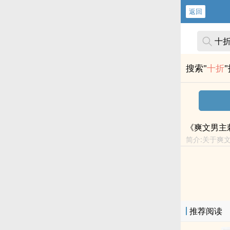
返回
搜索"
十折
《爽文男主
简介:关于爽
恭迎……”嘭
系统呢？...
推荐阅读