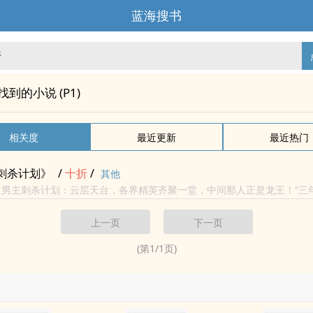
蓝海搜书
"找到的小说 (P1)
相关度
最近更新
最近热门
刺杀计划》
/
十折
/
其他
文男主刺杀计划：云层天台，各界精英齐聚一堂，中间那人正是龙王！“三
——“恭迎你下地狱，上个直升机还怎么慢！”直升机舱门中探出了一挺狙击
上一页
下一页
(第
1
/
1
页)