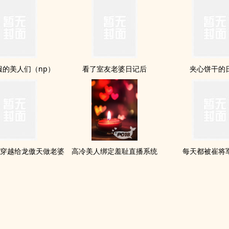
服的美人们（np）
看了室友老婆日记后
夹心饼干的
穿越给龙傲天做老婆
高冷美人绑定羞耻直播系统
每天都被崔将