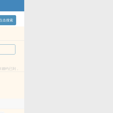
点击搜索
年婚约已到，
枪？“咳，我的