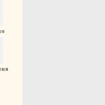
日常
军射满