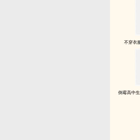
不穿衣
倒霉高中生