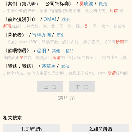
上……<br/><br/>第二天，
吴
山居门口，一个衣衫褴褛的人躺在地
《案例（第八辑）：公司锦标赛》
/
吴
晓波
/
政治
上……<br/><br/>
吴
邪：我的小伙计不一般，盗墓都能浪...
...中国企业的成长，记录它们的困扰与突破、喜悦与忧伤。
所谓
“最
好”，不过是在这一标准下，集纳洞悉中国商业轨迹的事件和人物。欢
《前路漫漫(H)》
/
OMAI
/
耽美
迎你和我们一起，从这里开始阅读并追逐——中国最好的商业故事。
所谓
ALL叶，包含韩、喻、黄、王、楼、邱、
吴
、周。<br>非短篇集
合，非平行设定，是一个完整的长篇。" <br>开头没有节操其实充满
《背枪者》
/
宵瑶九洲
/
历史
真爱的文。<br>“不抽了。”叶修说，“我估计以后我的时间要...
...民国】<br>1850，洪杨革命。皖北农村，捻子盛行。民间有
所谓
背
枪者，善于使用长枪，一发可达三四百步，准头犹过穿杨之箭。黄大
《催眠物语》
/
恋旧
/
其他
精品
道随父读书经商，不幸陷于捻匪。从此，养尊处优的纨绔公子，弃
我的表姐
吴
佳仪，就是人们
所谓
的「别人家的孩子」，她自小学习就
文...
好，从 来没有跌出过年级前十，小学如此初中也如此，当然，重点是
《我逃，我逃》
/
茅草屋
/
武侠
学习成绩这么好的 表姐，还不是什么恐龙妹，而是个十足的美人胚
...赌个精光。在他人生最失意之时，迷恋上了传销。<br>
所谓
传销的
子，明眸皓...
金字塔，就是相互欺诈的金钱游戏，只有做上线，才可能挣到大钱。
上一页
下一页
<br> 常言说，女人的胸有多大，舞台就有多大。对...
(第
1
/
1
页)
相关搜索
1.吴所谓h
2.all吴所谓