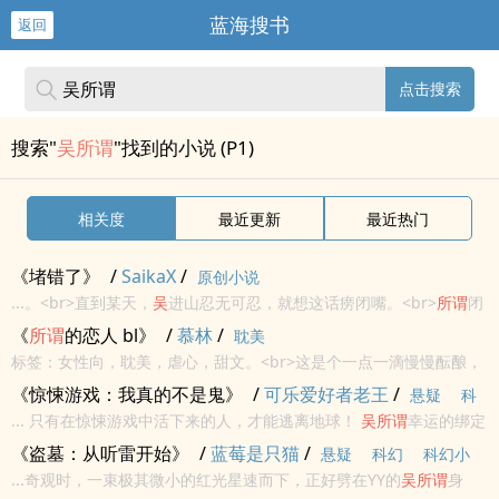
蓝海搜书
返回
点击搜索
搜索"
吴所谓
"找到的小说 (P1)
相关度
最近更新
最近热门
《堵错了》
/
SaikaX
/
原创小说
...。<br>直到某天，
吴
进山忍无可忍，就想这话痨闭嘴。<br>
所谓
闭
嘴要堵嘴，
吴
进山便下手堵之！<br>话痨欲哭无泪：“堵嘴就堵嘴，你
《
所谓
的恋人 bl》
/
慕林
/
耽美
堵我下面做什么？！”<br>
吴
进山：“哦，不好意思，堵...
标签：女性向，耽美，虐心，甜文。<br>这是个一点一滴慢慢酝酿，
背景在高中校园的bl故事，会有h，但不会那么快写到。<br>过程可
《惊悚游戏：我真的不是鬼》
/
可乐爱好者老王
/
悬疑
科
能微虐，主要依照角色性格自行发展，但结局一定he。<br>（攻）谢
... 只有在惊悚游戏中活下来的人，才能逃离地球！
吴
所谓
幸运的绑定
幻
图展<br>（受）
吴
儒谨<br>
了求生系统之后……
吴
所谓
：原来我长得不仅吓人，还吓鬼吗？ 吊死
《盗墓：从听雷开始》
/
蓝莓是只猫
/
悬疑
科幻
科幻小
鬼：我去！这是玩家吗？怎么这么恐怖！...
...奇观时，一束极其微小的红光星速而下，正好劈在YY的
吴
所谓
身
说