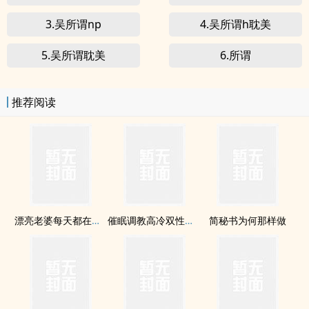
3.吴所谓np
4.吴所谓h耽美
5.吴所谓耽美
6.所谓
推荐阅读
漂亮老婆每天都在钓我【双/1v1】
催眠调教高冷双性美人室友
简秘书为何那样做