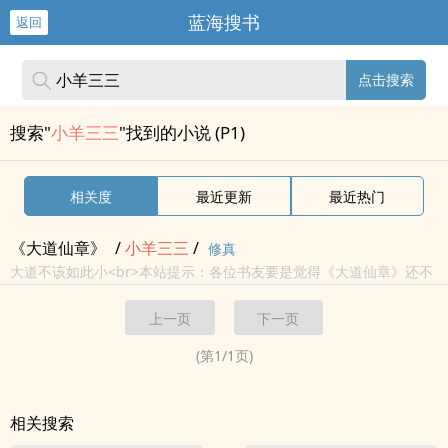
蓝海搜书
返回
点击搜索
搜索"
小羊三三
"找到的小说 (P1)
相关度
最近更新
最近热门
《大道仙章》
/
小羊
三三
/
修真
大道不该如此小<br>本站提示：各位书友要是觉得《大道仙章》还不
错的话请不要忘记向您QQ群和微博里的朋友推荐哦！
上一页
下一页
(第
1
/
1
页)
相关搜索