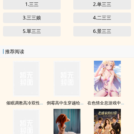
1.三三
2.单三三
3.三三娘
4.二三三
5.單三三
6.景三三
推荐阅读
催眠调教高冷双性美人室友
倒霉高中生穿越给龙傲天做老婆
在色情全息游戏中直播被肏（高H）