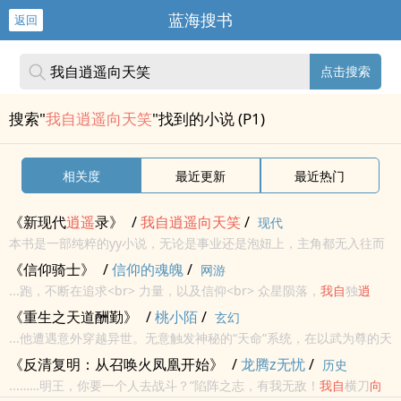
蓝海搜书
返回
点击搜索
搜索"
我自逍遥向天笑
"找到的小说 (P1)
相关度
最近更新
最近热门
《新现代
逍遥
录》
/
我自
逍遥
向
天笑
/
现代
本书是一部纯粹的yy小说，无论是事业还是泡妞上，主角都无入往而
不利。美女方面，多不胜数，从身材相貌气质都堪称完美的美女老师
《信仰骑士》
/
信仰的魂魄
/
网游
到各有特色的班花以及美貌与智慧并重的白领才女到制服诱惑的护士
...跑，不断在追求<br> 力量，以及信仰<br> 众星陨落，
我自
独
逍
空姐和受万...
遥
！<br> 人生知己难遇，红颜亦难寻<br> 苍天有泪情字错，步步为
《重生之天道酬勤》
/
桃小陌
/
玄幻
真未晓觉<br> 当...
...他遭遇意外穿越异世。无意触发神秘的“天命”系统，在以武为尊的天
灵大陆，孤身一人的他该何去何从？
我自
横刀
向
天笑
，快意恩仇，吾
《反清复明：从召唤火凤凰开始》
/
龙腾z无忧
/
历史
之本性，我命由我不由天！翻手为云覆手为雨，异界任我
逍遥
...……明王，你要一个人去战斗？”陷阵之志，有我无敌！
我自
横刀
向