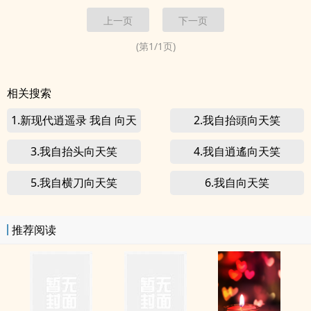
天笑
！【叮！宿主展露无敌之姿，获得100点积分。】我有一座城
上一页
下一页
了。粮食怎么办？【叮……】
(第
1
/
1
页)
相关搜索
1.新现代逍遥录 我自 向天
2.我自抬頭向天笑
笑
3.我自抬头向天笑
4.我自逍遙向天笑
5.我自横刀向天笑
6.我自向天笑
推荐阅读