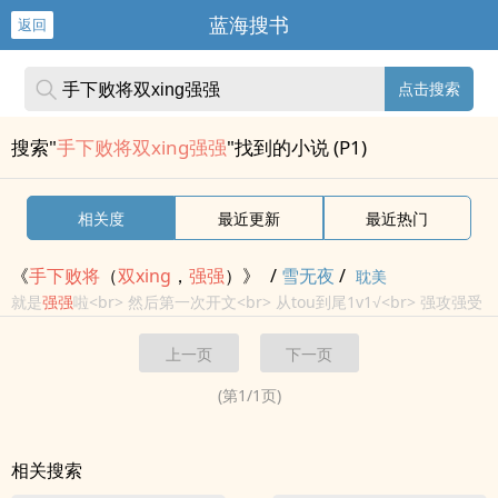
蓝海搜书
返回
点击搜索
搜索"
手下败将双xing强强
"找到的小说 (P1)
相关度
最近更新
最近热门
《
手下
败将
（
双
xing
，
强强
）》
/
雪无夜
/
耽美
就是
强强
啦<br> 然后第一次开文<br> 从tou到尾1v1√<br> 强攻强受
√<br>
双
xing
√<br> 不定期更新√<br> 想到哪写到哪√
上一页
下一页
(第
1
/
1
页)
相关搜索