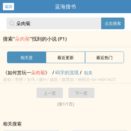
蓝海搜书
返回
点击搜索
搜索"
朵肉菊
"找到的小说 (P1)
相关度
最近更新
最近热门
《如何赏玩一
朵
肉菊
》
/
码字的流氓
/
耽美
原创 / 男男 / 古代 / 微H / 搞笑 / 腹黑攻 / 种田文<br>404 NOT
FOUND<br>
上一页
下一页
(第
1
/
1
页)
相关搜索