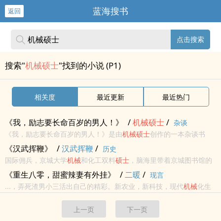
蓝海搜书
返回
点击搜索
搜索"
机械硕士
"找到的小说 (P1)
相关度
最近更新
最近热门
《我，励志要长命百岁的男人！》
/
机械
硕士
/
杂谈
《我，励志要长命百岁的男人！》是由
机械
硕士
创作的一本杂谈书
籍。
《汉武挥鞭》
/
汉武挥鞭
/
历史
国际佣兵，京城大学
机械
和化工双料
硕士
，脑海里带着京城图书馆的
书库，穿越成为幼年汉武帝。1.发展不出体系工业？那就带去体系完
《重生八零，甜蜜辣妻有外挂》
/
二暖
/
现言
整的书库，3119万册够不够？2.没有人才？办上几十年书院够不够？
...，弄死渣男小三活出自己的精彩。新农业，新科技，现代
机械
化生
3....
产，她走在科学发展的前沿，大杀四方，风生水起。只是等等，她究
上一页
下一页
竟是怎么被某只大魔王盯上的？发小：我女朋友白衣黑发大长腿。傅