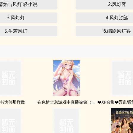
.清焰与风灯 轻小说
2.风灯客
3.风灯灯
4.风灯浊酒
5.生若风灯
6.编剧风灯客
书为何那样做
在色情全息游戏中直播被肏（高H）
❤️XP合集❤️淫乱