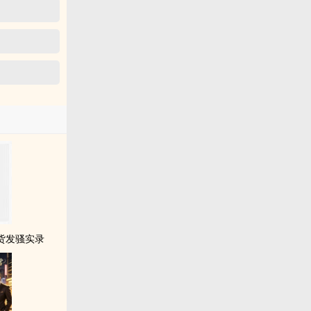
骚货发骚实录