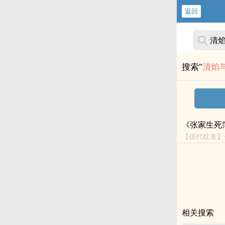
返回
搜索"
清焰
《张家生死
【现代耽美】
剧,宅腐,转世,
相关搜索