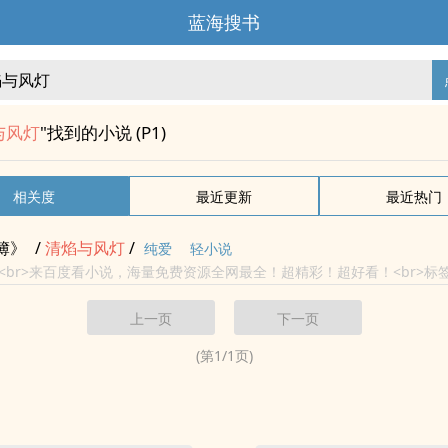
蓝海搜书
与风灯
"找到的小说 (P1)
相关度
最近更新
最近热门
簿》
/
清
焰与
风灯
/
纯爱
轻小说
<br>来百度看小说，海量免费资源全网最全！超精彩！超好看！<br>标
斗智斗勇<br>
上一页
下一页
(第
1
/
1
页)