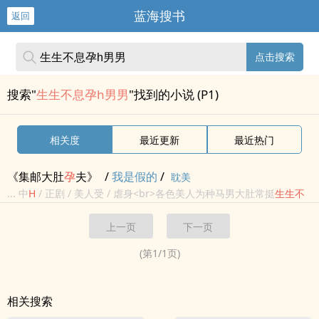
蓝海搜书
返回
点击搜索
搜索"
生生不息孕h男男
"找到的小说 (P1)
相关度
最近更新
最近热门
《集邮大肚
孕
夫》
/
我是假的
/
耽美
... 中
H
/ 正剧 / 美人受 / 虐身<br>各色美人为种马男大肚常挺
生生
不
息
的故事<br>暂定的受有<br>1.小竹马为争宠多胎
孕
中
孕
，未婚先
孕
上一页
下一页
孝期有
孕
正妻沦为通房
生生
不息
。<br>2...
(第
1
/
1
页)
相关搜索