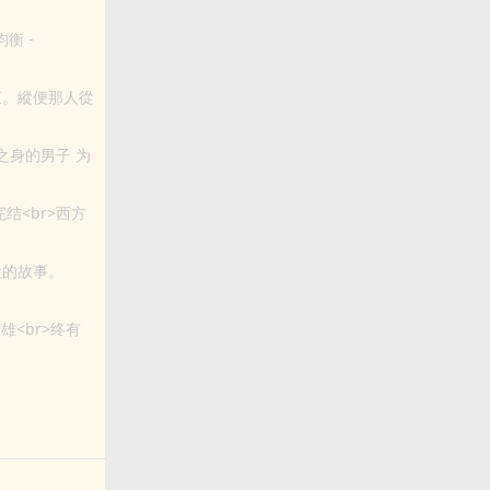
那是經常的事，
均衡 -
br>
東。縱便那人從
第間撫著他的
阳之身的男子 为
 完结<br>西方
忠犬的故事。
雄<br>终有