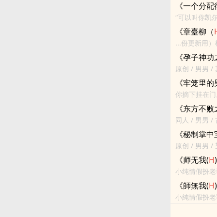
報，說黃河今
《一个分配
也沒...
“可以叫你凯尔
H
/C<br>天
《章臺柳（
...份更新
不曾理睬她，
《孕子神功
發，喚他念...
原创 / 男男 / 
其孕育子嗣 吸
《牢笼里的
你摘下挂在门
- 主攻视角 - O
《东方不败
同人 / 男男 / 
<br>《笑
《秘制掌中
原创 / 男男 / 
一天我会踩着
《师无我(
H
小纯情假扮老
《師無我(
H
小純情假扮老