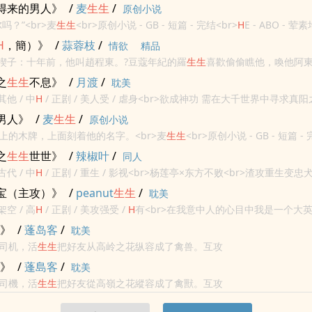
年洪水氾濫他也不會這樣偷偷溜出宮的。<br>有人會說，黃河洪水氾濫
得来的男人》
/
麦
生生
/
原创小说
吗？”<br>麦
生生
<br>原创小说 - GB - 短篇 - 完结<br>
H
E - ABO - 荤素
作之合<br>刚刚成年的alp
h
a分配到了一个独属自己的omega<br>女A男O<
H
，簡）》
/
蒜蓉枝
/
情欲
精品
用）楔子：十年前，他叫趙程東。?豆蔻年紀的羅
生生
喜歡偷偷瞧他，喚他阿
羅
生生
心也似蜜粘膩。六年前，他換了新名程念樟。給他取名的黎珏在床
之
生生
不息》
/
月渡
/
耽美
其他 / 中
H
/ 正剧 / 美人受 / 虐身<br>欲成神功 需在大千世界中寻求真
收子嗣精华 化为功力 以此孕育八十一胎 方能神功大成。<b...
男人》
/
麦
生生
/
原创小说
上的木牌，上面刻着他的名字。<br>麦
生生
<br>原创小说 - GB - 短篇 -
E - 高
H
<br>相爱相杀<br>你摘下挂在门上的木牌，...
之
生生
世世》
/
辣椒叶
/
同人
古代 / 中
H
/ 正剧 / 重生 / 影视<br>杨莲亭×东方不败<br>渣攻重生变
傲江湖》只读过原着，任何一版影视作品都没看过。所以只是原着衍生...
宝（主攻）》
/
peanut
生生
/
耽美
架空 / 高
H
/ 正剧 / 美攻强受 /
H
有<br>在我意中人的心目中我是一个大英
七彩祥云去迎娶他<br>他不仅猜对了开头也猜中了这个结尾<b...
)》
/
蓬岛客
/
耽美
司机，活
生生
把好友从高岭之花纵容成了禽兽。互攻
)》
/
蓬島客
/
耽美
司機，活
生生
把好友從高嶺之花縱容成了禽獸。互攻