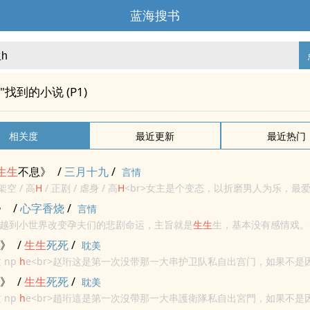
蓝海搜书
"找到的小说 (P1)
相关度
最近更新
最近热门
生生
不息》
/
三月十九
/
言情
架空 / 高
H
/ 正剧 / 虐身 / 高
H
<br>女主是个变态，以折磨男人为乐，最
<br>本文NP，女主有JJ，全是产子和各种变态play。<...
》
/
心字香烧
/
言情
女主穿越到小世界改变孕夫们的悲剧命运，主旨就是
生生
生，基本没有感情戏。<
厢产子<br>第二篇：古代将军马背产子<br>第三篇：口是心非总裁电梯产
)》
/
生生
死死
/
耽美
 np
h
e<br>赵珩这是第一次没带那一大串护卫队私自出宫门，如果不是
年洪水泛滥他也不会这样偷偷溜出宫的。<br>有人会说，黄河洪水泛滥
)》
/
生生
死死
/
耽美
 np
h
e<br>趙珩這是第一次沒帶那一大串護衛隊私自出宮門，如果不是