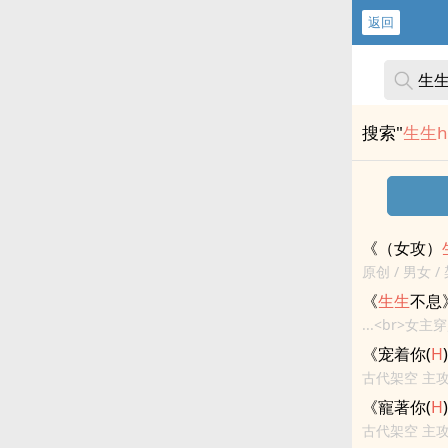
返回
搜索"
生生h
《（女攻）
原创 / 男女 / 
不停地生孩子！
《
生生
不息
...<br>
精英孕夫火车车
《宠着你(
H
古代架空 主攻
报，说黄河今
《寵著你(
H
也没...
古代架空 主攻