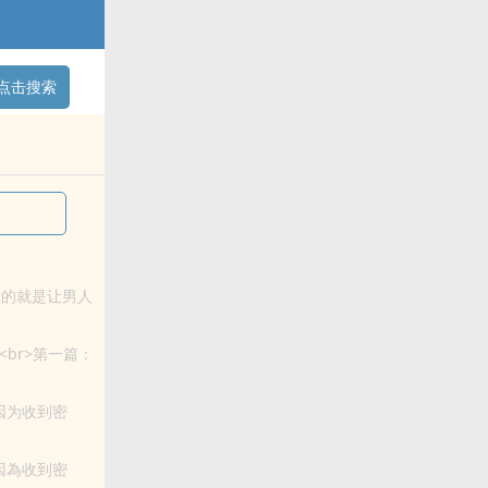
点击搜索
爱的就是让男人
br>第一篇：
子<b...
因为收到密
那是经常的事，
因為收到密