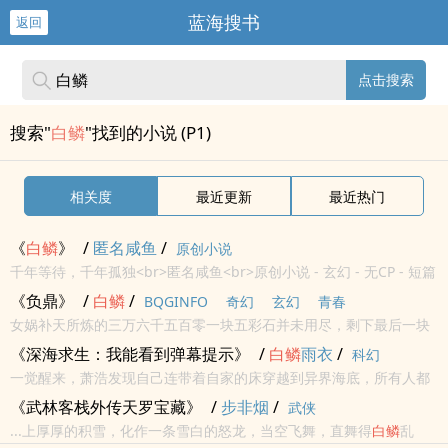
蓝海搜书
返回
点击搜索
搜索"
白鳞
"找到的小说 (P1)
相关度
最近更新
最近热门
《
白鳞
》
/
匿名咸鱼
/
原创小说
千年等待，千年孤独<br>匿名咸鱼<br>原创小说 - 玄幻 - 无CP - 短篇
<br>完结 - 第一人称 - BE - 清水<br>
《负鼎》
/
白鳞
/
BQGINFO
奇幻
玄幻
青春
女娲补天所炼的三万六千五百零一块五彩石并未用尽，剩下最后一块
被遗于汤谷，而后被一铸器师- “子君”炼制成为五行鼎。子君死后，五
《深海求生：我能看到弹幕提示》
/
白鳞
雨衣
/
科幻
行鼎便遗落于世俗之中。而相传凡持鼎者，便可持天下。 如...
一觉醒来，萧浩发现自己连带着自家的床穿越到异界海底，所有人都
一样，参与深海求生游戏，拥有一间珊贝房，海水被某种奇特的魔力
《武林客栈外传天罗宝藏》
/
步非烟
/
武侠
隔绝在屋外。 在黑暗的海底世界，充满了无数惊喜与危机。 在艰...
...上厚厚的积雪，化作一条雪白的怒龙，当空飞舞，直舞得
白鳞
乱