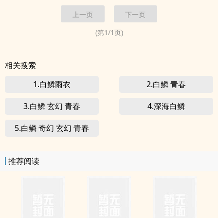
落，在阳光下绽开万点彩晕，如散满天花雨。雪峰陡峭如刃，直插苍
上一页
下一页
穹，宛如千万年未曾有人类踏足一般。空中飞舞的雪花，也就显得格
外森冷，每...
(第
1
/
1
页)
相关搜索
1.白鳞雨衣
2.白鳞 青春
3.白鳞 玄幻 青春
4.深海白鳞
5.白鳞 奇幻 玄幻 青春
推荐阅读