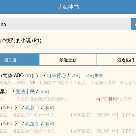
蓝海搜书
p
"找到的小说 (P1)
相关度
最近更新
最近热门
简体 ABO
np
）》
/
电羊背心
/
科幻
科幻未来
老规矩，ABO，
NP
，初期有强制情节！！慎入。大家随便看看，欢迎留言捧场
务能力勉强够看的私家侦探。一个平凡的Beta。以前，正在，将要招惹哪些她
巢》
/
魔法市民
/
科幻
穷了。 生活所迫她选择结婚领低保。 -----
np
*软
科幻
*女性向
暗黑 肉肉和剧情齐飞 女主天然渣 看文重点：女主不怀孕不生子
（
NP
）》
/
狐萝卜
/
科幻
占星星，但星星从不属于一个人。 【未来架空】【吃肉PLAY】【
伦，请依照口味，自取食用。
（
NP
）》
/
狐蘿蔔
/
科幻
佔星星，但星星從不屬於一個人。 【未來架空】【吃肉PLAY】【