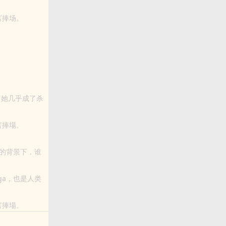
留言捧场。
惹哪些她不该”
她几乎成了杀
的男人……
留言捧場。
惹哪些她不該”
的背景下，谁
更好了。 为
ga，也是人类
但不凑巧的
留言捧場。
惹哪些她不該”