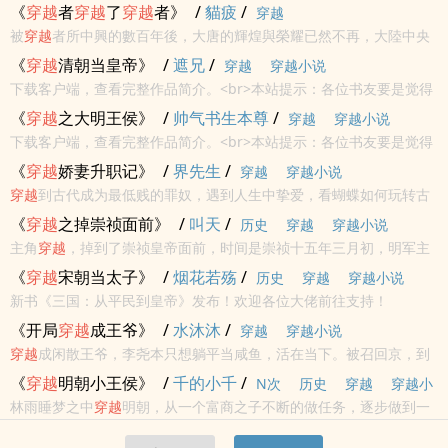
刻盯着她，折磨她？
何时映落花，流雪何年随风绝？ 让我们在春江花月夜，做一段风花雪
《
穿越
者
穿越
了
穿越
者》
/
貓疲
/
穿越
月事。作者自定义标签:
穿越
轻松宅男赚钱<br>本站提示：各位书友...
被
穿越
者所中興的數百年後，大唐的輝煌與榮耀已然不再，大陸中央
王朝與遍佈諸洋大洲海外唐人諸侯的矛盾，卻已經不可妥協，\n不可
《
穿越
清朝当皇帝》
/
遮兄
/
穿越
穿越小说
知的混沌命運中，無數人和勢力，為了吃飽肚子的樸素念頭、向欺壓
下载客户端，查看完整作品简介。<br>本站提示：各位书友要是觉得
者們復仇或...
《
穿越
清朝当皇帝》还不错的话请不要忘记向您QQ群和微博里的朋友
《
穿越
之大明王侯》
/
帅气书生本尊
/
穿越
穿越小说
推荐哦！
下载客户端，查看完整作品简介。<br>本站提示：各位书友要是觉得
《
穿越
之大明王侯》还不错的话请不要忘记向您QQ群和微博里的朋友
《
穿越
娇妻升职记》
/
界先生
/
穿越
穿越小说
推荐哦！
穿越
到古代成为最低贱的罪奴，遇到人生中挚爱，看蝴蝶如何玩转古
代职场，如何带着老公一步一步爬上权利的巅峰。<br>本站提示：各
《
穿越
之掉崇祯面前》
/
叫天
/
历史
穿越
穿越小说
位书友要是觉得《
穿越
娇妻升职记》还不错的话请不要忘记向您QQ群
主角
穿越
，掉到了崇祯皇帝面前，时间是崇祯十五年三月初，明军主
和微博...
力在塔山之战全军覆没之后，怎么办？
《
穿越
宋朝当太子》
/
烟花若殇
/
历史
穿越
穿越小说
新书《三国：从平民到皇帝》发布！欢迎各位大佬前往支持！
《开局
穿越
成王爷》
/
水沐沐
/
穿越
穿越小说
穿越
成闲散王爷，李尧本只想躺平当咸鱼，活在当下。被召回京，到
处危机四伏，躺不平、卷无心，佳人有约......各种阴谋阳谋，被迫上
《
穿越
明朝小王侯》
/
千的小千
/
N次
历史
穿越
穿越小
马出战，征服四野~~~
林雨睡梦之中
穿越
明朝，从一个富商之子不断的做任务，逐步做到一
说
青春
个异姓王。<br>本站提示：各位书友要是觉得《
穿越
明朝小王侯》还