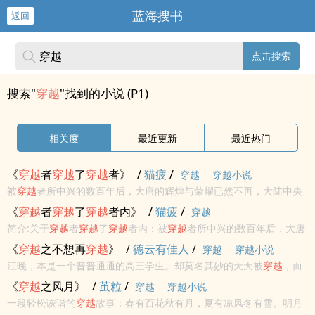
蓝海搜书
返回
点击搜索
搜索"
穿越
"找到的小说 (P1)
相关度
最近更新
最近热门
《
穿越
者
穿越
了
穿越
者》
/
猫疲
/
穿越
穿越小说
被
穿越
者所中兴的数百年后，大唐的辉煌与荣耀已然不再，大陆中央
王朝与遍布诸洋大洲海外唐人诸侯的矛盾，却已经不可妥协，\n不可
《
穿越
者
穿越
了
穿越
者内》
/
猫疲
/
穿越
知的混沌命运中，无数人和势力，为了吃饱肚子的朴素念头、向欺压
简介:关于
穿越
者
穿越
了
穿越
者内：被
穿越
者所中兴的数百年后，大唐
者们复仇或...
的辉煌与荣耀已然不再，大陆中央王朝与遍布诸洋大洲海外唐人诸侯
《
穿越
之不想再
穿越
》
/
德云有佳人
/
穿越
穿越小说
的矛盾，却已经不可妥协，不可知的混沌命运中，无数人和势力，为
江晚，本是一个普普通通的高三学生。却莫名其妙的天天被
穿越
，而
了吃饱肚子...
这次居然没有
穿越
成村姑，或者原始部落的酋长，而是
穿越
成了一个
《
穿越
之风月》
/
茧粒
/
穿越
穿越小说
十八岁的年轻孤寡太后？<br/><br/>最重要的是还有一匹狼正时时刻
一段轻松诙谐的
穿越
故事：春有百花秋有月，夏有凉风冬有雪。明月