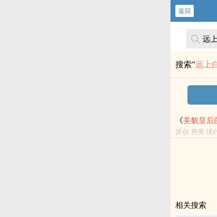
返回
搜索"
远上
《
美貌
皇后
原创 男男 现
写孕期play
相关搜索