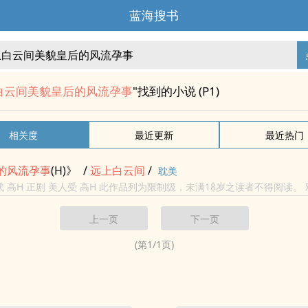
蓝海搜书
白云间美貌皇后的风流孕事
"找到的小说 (P1)
相关度
最近更新
最近热门
的
风流
孕事
(H)》
/
远上
白云
间
/
耽美
代 高H 正剧 美人受 高H 此作品列为限制级，未满18岁之读者不得阅读。
~不定期更新，尽量勤快~
上一页
下一页
(第
1
/
1
页)