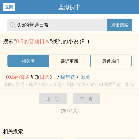
蓝海搜书
返回
点击搜索
搜索"
0.5的普通日常
"找到的小说 (P1)
相关度
最近更新
最近热门
《
0.5
的
普通
互攻
日常
》
/
瞳星链
/
耽美
原创 / 男男 / 现代 / 高H / 喜剧 / 温情 / 轻松<br>1v1纯爱互攻。阳光
小狗和纯情年上
的
恋爱同居
日常
。非强强，非双处。<br>
普通
男同情
上一页
下一页
侣
的
恋爱和doi
的
故事。<br>
(第
1
/
1
页)
相关搜索