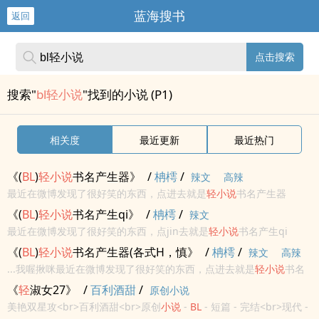
蓝海搜书
返回
点击搜索
搜索"
bl轻小说
"找到的小说 (P1)
相关度
最近更新
最近热门
《(
BL
)
轻
小说
书名产生器》
/
柟樗
/
辣文
高辣
最近在微博发现了很好笑的东西，点进去就是
轻
小说
书名产生器
slot.ario.coachines60792 于是，脑洞比天大的我就决定要把自己抽
《(
BL
)
轻
小说
书名产生qi》
/
柟樗
/
辣文
到的，觉得萌萌的书名都写成一篇篇的肉文 所以请大...
最近在微博发现了很好笑的东西，点jin去就是
轻
小说
书名产生qi
slot.ario.coachines60792 于是，脑dong比天大的我就决定要把自己
《(
BL
)
轻
小说
书名产生器(各式H，慎》
/
柟樗
/
辣文
高辣
chou到的，觉得萌萌的书名都写成一篇...
...我喔揪咪最近在微博发现了很好笑的东西，点进去就是
轻
小说
书名
产生器......slot.ario.coachines60792......於是，脑洞比天大的我就决
《
轻
淑女27》
/
百利酒甜
/
原创小说
定要把自己抽到的，觉得萌萌...
美艳双星攻<br>百利酒甜<br>原创
小说
-
BL
- 短篇 - 完结<br>现代 -