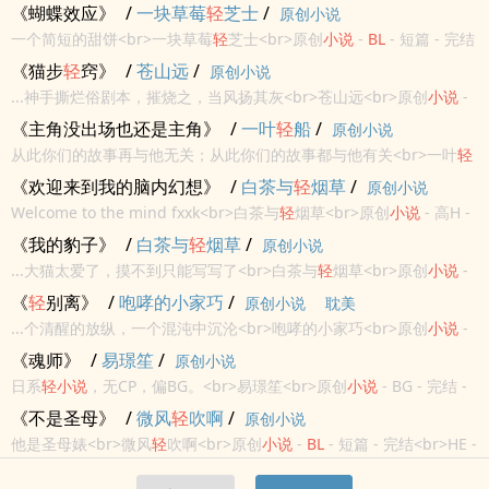
双性 - 弱强 - 受宠攻<br>已完结/双星攻/一发即完/全文字数1w＋
《蝴蝶效应》
/
一块草莓
轻
芝士
/
原创小说
<br>夏柳伊27岁了，这个...
一个简短的甜饼<br>一块草莓
轻
芝士<br>原创
小说
-
BL
- 短篇 - 完结
<br>第一人称 - 校园 - 暗恋 - 年下<br>“原来所有不经意全都是故意，
《猫步
轻
窍》
/
苍山远
/
原创小说
原来所有的偶遇全都有轨迹”<...
...神手撕烂俗剧本，摧烧之，当风扬其灰<br>苍山远<br>原创
小说
-
BL
- 大长篇 - 完结<br>哨兵向导 - 灵魂伴侣 - 相爱相杀 - 强强<br>高
《主角没出场也还是主角》
/
一叶
轻
船
/
原创小说
H<br>疯批纯爱战神哨兵...
从此你们的故事再与他无关；从此你们的故事都与他有关<br>一叶
轻
船<br>原创
小说
- 现代 -
BL
- 短篇<br>完结 -
轻
松 - 第二人称<br>第
《欢迎来到我的脑内幻想》
/
白茶与
轻
烟草
/
原创小说
七十九次作业练习<br>
轻
松向的第...
Welcome to the mind fxxk<br>白茶与
轻
烟草<br>原创
小说
- 高H -
短篇 - 完结<br>
BL
- 现代<br>平时的性幻想，单元式写文，不扩写，
《我的豹子》
/
白茶与
轻
烟草
/
原创小说
欢迎和我分享你的灵感。<br>
...大猫太爱了，摸不到只能写写了<br>白茶与
轻
烟草<br>原创
小说
-
BL
- 中篇 - 完结<br>现代 - 小甜饼 - 人兽 - 荤素均衡<br>时而少女心
《
轻
别离》
/
咆哮的小家巧
/
原创小说
耽美
时而攻气十足醋缸嘤嘤嘤豹攻...
...个清醒的放纵，一个混沌中沉沦<br>咆哮的小家巧<br>原创
小说
-
BL
- 完结 - HE<br>现代 - 狗血 - 破镜重圆 - 年上<br>长篇<br>叶牧
《魂师》
/
易璟笙
/
原创小说
青选秀出道，抠脚五年，...
日系
轻
小说
，无CP，偏BG。<br>易璟笙<br>原创
小说
- BG - 完结 -
日系<br>神怪志异 - 灵异 - 中篇<br>人与人的相遇没有偶然。<br>千
《不是圣母》
/
微风
轻
吹啊
/
原创小说
千万万的偶然里，若有一个发生...
他是圣母婊<br>微风
轻
吹啊<br>原创
小说
-
BL
- 短篇 - 完结<br>HE -
奇幻 - 天作之合 - 攻宠受<br>由一个大纲写成不明所以的短篇。为了